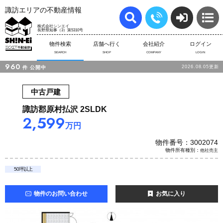
諏訪エリアの不動産情報
株式会社シンエイ
長野県知事（3）第5310号
物件検索
店舗へ行く
会社紹介
ログイン
SEARCH
SHOP
COMPANY
LOGIN
960
2026.08.05更新
件
公開中
中古戸建
諏訪郡原村払沢 2SLDK
2,599
万円
物件番号：3002074
物件所有種別：
他社売主
50坪以上
物件のお問い合わせ
お気に入り