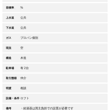
%
容積率
公共
上水道
公共
下水道
プロパン個別
ガス
空
現況
木造
構造
有 2台
駐車場
仲介
取引態様
相談
明渡
ロフト
設備・条件
・給湯器は買主負担での設置が必要です
備考