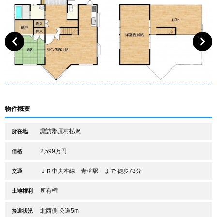
物件概要
諏訪郡原村払沢
所在地
2,599万円
価格
ＪＲ中央本線 青柳駅 まで 徒歩73分
交通
所有権
土地権利
北西側 公道5m
接道状況