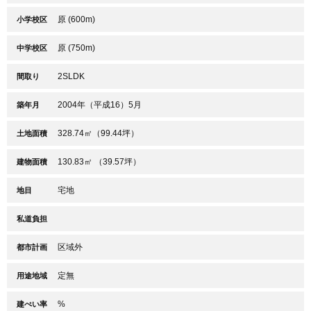
原 (600m)
小学校区
原 (750m)
中学校区
2SLDK
間取り
2004年（平成16）5月
築年月
328.74㎡（99.44坪）
土地面積
130.83㎡ （39.57坪）
建物面積
宅地
地目
私道負担
区域外
都市計画
定無
用途地域
%
建ぺい率