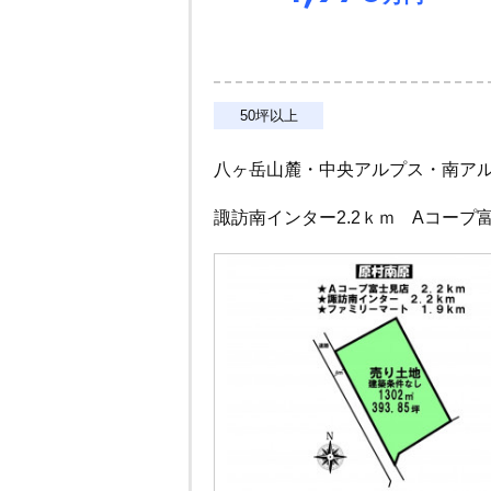
50坪以上
八ヶ岳山麓・中央アルプス・南ア
諏訪南インター2.2ｋｍ Aコープ富