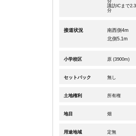
分
諏訪ICまで2.3
分
接道状況
南西側4m
北側5.1m
小学校区
原 (3900m)
セットバック
無し
土地権利
所有権
地目
畑
用途地域
定無