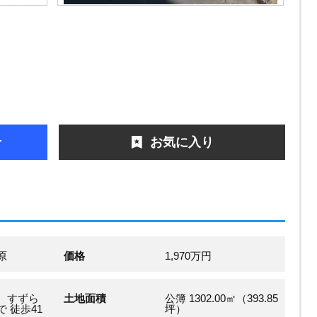
せ
お気に入り
南原
価格
1,970万円
 すずら
土地面積
公簿 1302.00㎡（393.85
 徒歩41
坪）