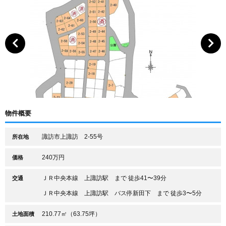
物件概要
諏訪市上諏訪 2-55号
所在地
240万円
価格
ＪＲ中央本線 上諏訪駅 まで 徒歩41〜39分
交通
ＪＲ中央本線 上諏訪駅 バス停新田下 まで 徒歩3〜5分
210.77㎡（63.75坪）
土地面積