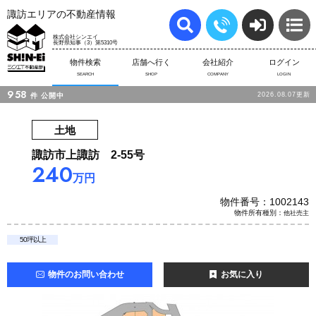
諏訪エリアの不動産情報
株式会社シンエイ
長野県知事（3）第5310号
物件検索
店舗へ行く
会社紹介
ログイン
SEARCH
SHOP
COMPANY
LOGIN
958
2026.08.07更新
件
公開中
土地
諏訪市上諏訪 2-55号
240
万円
物件番号：1002143
物件所有種別：
他社売主
50坪以上
物件のお問い合わせ
お気に入り