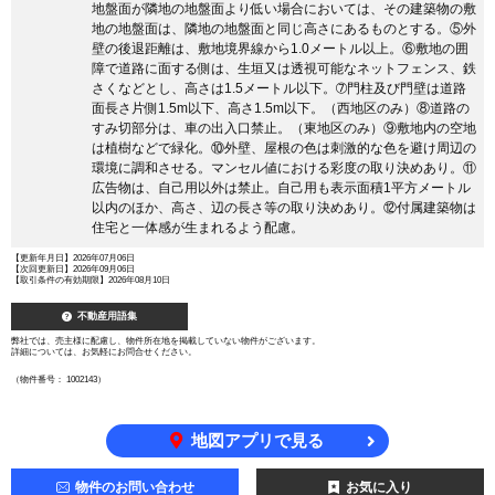
地盤面が隣地の地盤面より低い場合においては、その建築物の敷
地の地盤面は、隣地の地盤面と同じ高さにあるものとする。⑤外
壁の後退距離は、敷地境界線から1.0メートル以上。⑥敷地の囲
障で道路に面する側は、生垣又は透視可能なネットフェンス、鉄
さくなどとし、高さは1.5メートル以下。➆門柱及び門壁は道路
面長さ片側1.5m以下、高さ1.5m以下。（西地区のみ）⑧道路の
すみ切部分は、車の出入口禁止。（東地区のみ）⑨敷地内の空地
は植樹などで緑化。⑩外壁、屋根の色は刺激的な色を避け周辺の
環境に調和させる。マンセル値における彩度の取り決めあり。⑪
広告物は、自己用以外は禁止。自己用も表示面積1平方メートル
以内のほか、高さ、辺の長さ等の取り決めあり。⑫付属建築物は
住宅と一体感が生まれるよう配慮。
【更新年月日】2026年07月06日
【次回更新日】2026年09月06日
【取引条件の有効期限】2026年08月10日
不動産用語集
弊社では、売主様に配慮し、物件所在地を掲載していない物件がございます。
詳細については、お気軽にお問合せください。
（物件番号： 1002143）
地図アプリで見る
物件のお問い合わせ
お気に入り