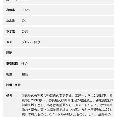
200%
容積率
公共
上水道
公共
下水道
プロパン個別
ガス
現況
仲介
取引態様
相談
明渡
設備・条件
①敷地の分割及び地盤面の変更禁止。②建ぺい率は6/10以下。容
備考
積率は20/10以下。③長屋及び共同住宅の建築禁止。④建築物は3
階建て以下とし、高さは地盤面から12.0メートル以下。かつ建築
物の各部分の高さは隣地境界線までの真北方向水平距離に1.25を
乗じて得たものに5.0メートルを加えたもの以下とし、建築物の