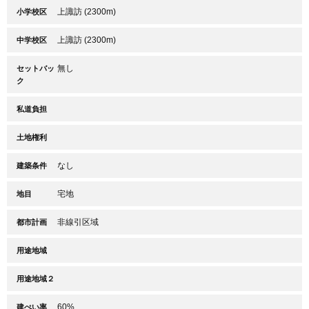
上諏訪 (2300m)
小学校区
上諏訪 (2300m)
中学校区
無し
セットバッ
ク
私道負担
土地権利
なし
建築条件
宅地
地目
非線引区域
都市計画
用途地域
用途地域２
60%
建ぺい率