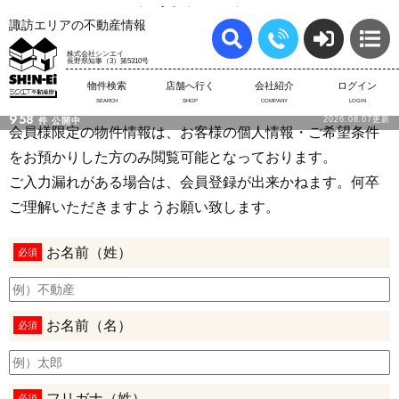
無料会員登録
諏訪エリアの不動産情報
MEMBER's
株式会社シンエイ
長野県知事（3）第5310号
物件検索
店舗へ行く
会社紹介
ログイン
基本情報の入力
SEARCH
SHOP
COMPANY
LOGIN
958
2026.08.07更新
件
公開中
会員様限定の物件情報は、お客様の個人情報・ご希望条件
をお預かりした方のみ閲覧可能となっております。
ご入力漏れがある場合は、会員登録が出来かねます。何卒
ご理解いただきますようお願い致します。
お名前（姓）
必須
お名前（名）
必須
フリガナ（姓）
必須