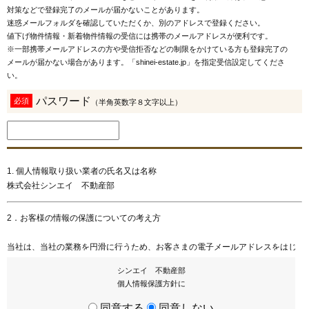
対策などで登録完了のメールが届かないことがあります。
迷惑メールフォルダを確認していただくか、別のアドレスで登録ください。
値下げ物件情報・新着物件情報の受信には携帯のメールアドレスが便利です。
※一部携帯メールアドレスの方や受信拒否などの制限をかけている方も登録完了の
メールが届かない場合があります。「shinei-estate.jp」を指定受信設定してくださ
い。
パスワード
必須
（半角英数字８文字以上）
1. 個人情報取り扱い業者の氏名又は名称
株式会社シンエイ 不動産部
2．お客様の情報の保護についての考え方
当社は、当社の業務を円滑に行うため、お客さまの電子メールアドレスをはじ
め、氏名、住所、電話番号等の情報を収集・利用させていただいております。
シンエイ 不動産部
当社は、これらのお客さまの個人情報（以下「お客さま情報」といいます。）
個人情報保護方針に
の適正な保護を重大な責務と認識し、この責務を果たすために、次の方針の下
でお客さま情報を取り扱います。
同意する
同意しない