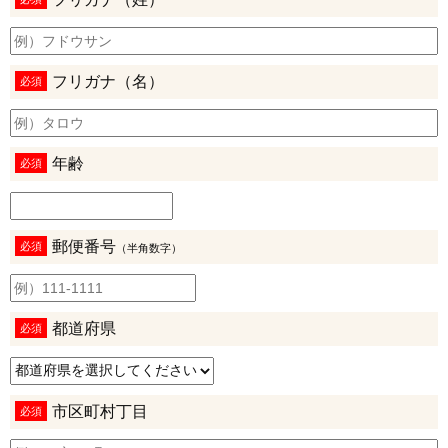
フリガナ（名）
必須
年齢
必須
郵便番号
必須
（半角数字）
都道府県
必須
市区町村丁目
必須