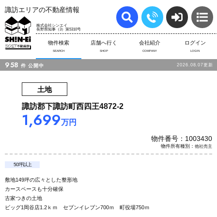
諏訪エリアの不動産情報
株式会社シンエイ
長野県知事（3）第5310号
物件検索
店舗へ行く
会社紹介
ログイン
SEARCH
SHOP
COMPANY
LOGIN
958
2026.08.07更新
件
公開中
土地
諏訪郡下諏訪町西四王4872-2
1,699
万円
物件番号：1003430
物件所有種別：
他社売主
50坪以上
敷地149坪の広々とした整形地
カースペースも十分確保
古家つきの土地
ビッグ1岡谷店1.2ｋｍ セブンイレブン700ｍ 町役場750ｍ