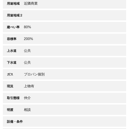
近隣商業
用途地域
用途地域２
80%
建ぺい率
200%
容積率
公共
上水道
公共
下水道
プロパン個別
ガス
上物有
現況
仲介
取引態様
相談
明渡
設備・条件