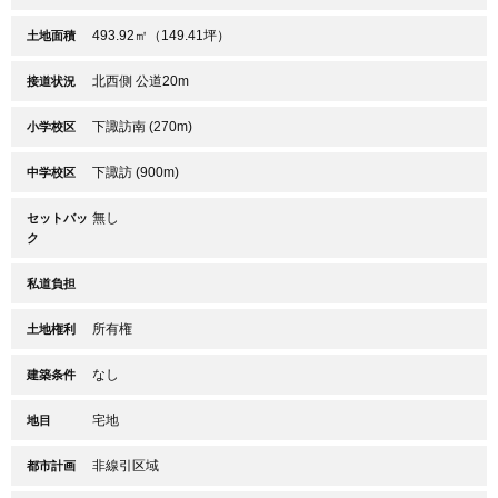
493.92㎡（149.41坪）
土地面積
北西側 公道20m
接道状況
下諏訪南 (270m)
小学校区
下諏訪 (900m)
中学校区
無し
セットバッ
ク
私道負担
所有権
土地権利
なし
建築条件
宅地
地目
非線引区域
都市計画